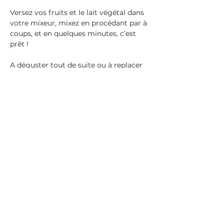
Versez vos fruits et le lait végétal dans 
votre mixeur, mixez en procédant par à 
coups, et en quelques minutes, c’est 
prêt !
A déguster tout de suite ou à replacer 
au congélateur 30 minutes pour que la 
texture se densifie encore.
< Recette précédente
Recette suivante >
Naturopathe à Fontainebleau et
Avon (77, Seine et Marne)
hello@annesophienardari.fr