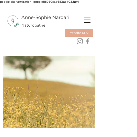
google-site-verification: google86039cad683ae403.html
Anne-Sophie Nardari
Naturopathe
Prendre RDV